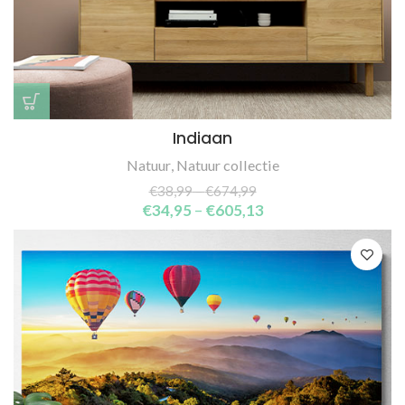
Indiaan
Natuur
,
Natuur collectie
€
38,99
–
€
674,99
€
34,95
–
€
605,13