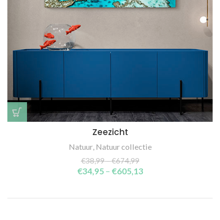
Zeezicht
Natuur
,
Natuur collectie
€
38,99
–
€
674,99
€
34,95
–
€
605,13