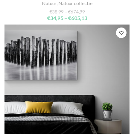
Natuur
,
Natuur collectie
€
38,99
–
€
674,99
€
34,95
–
€
605,13