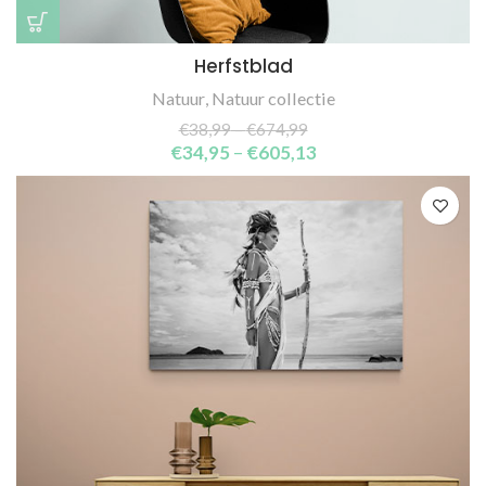
Herfstblad
Natuur
,
Natuur collectie
€
38,99
–
€
674,99
€
34,95
–
€
605,13