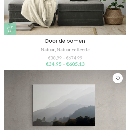
Door de bomen
Natuur
,
Natuur collectie
€
38,99
–
€
674,99
€
34,95
–
€
605,13