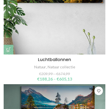
Luchtballonnen
Natuur
,
Natuur collectie
€
209,99
–
€
674,99
€
188,26
–
€
605,13