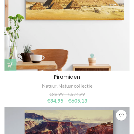
Piramiden
Natuur
,
Natuur collectie
€
38,99
–
€
674,99
€
34,95
–
€
605,13