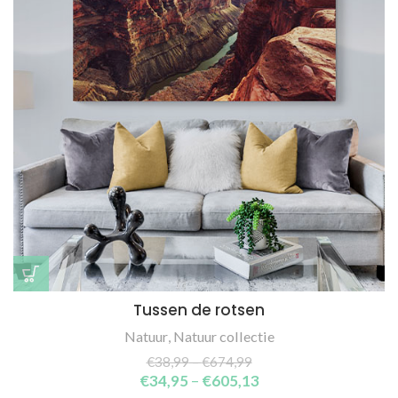
Tussen de rotsen
Natuur
,
Natuur collectie
€
38,99
–
€
674,99
€
34,95
–
€
605,13