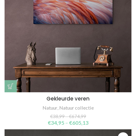
Gekleurde veren
Natuur
,
Natuur collectie
€
38,99
–
€
674,99
€
34,95
–
€
605,13