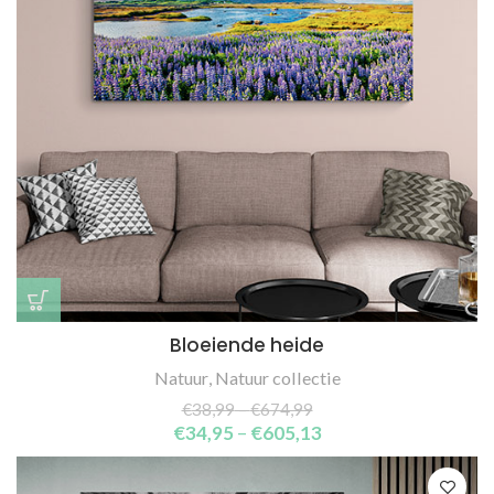
Bloeiende heide
Natuur
,
Natuur collectie
€
38,99
–
€
674,99
€
34,95
–
€
605,13