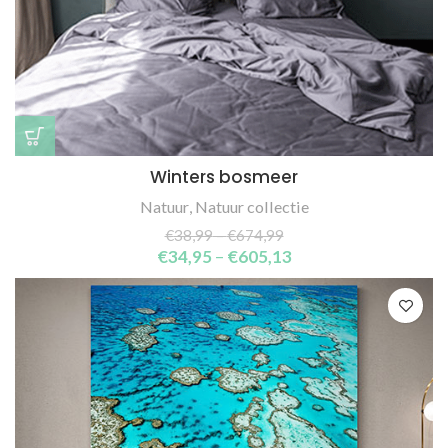
Winters bosmeer
Natuur
,
Natuur collectie
€
38,99
–
€
674,99
€
34,95
–
€
605,13