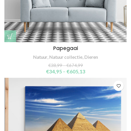
Papegaai
Natuur
,
Natuur collectie
,
Dieren
€
38,99
–
€
674,99
€
34,95
–
€
605,13