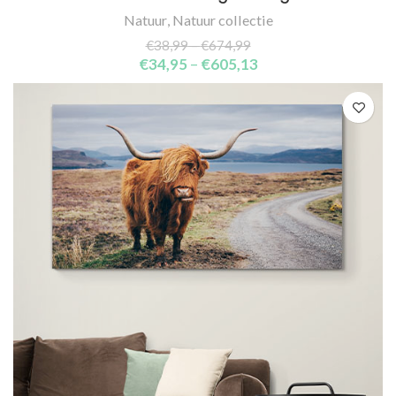
Natuur
,
Natuur collectie
€
38,99
–
€
674,99
€
34,95
–
€
605,13