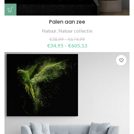
Palen aan zee
Natuur
,
Natuur collectie
€
38,99
–
€
674,99
€
34,95
–
€
605,13