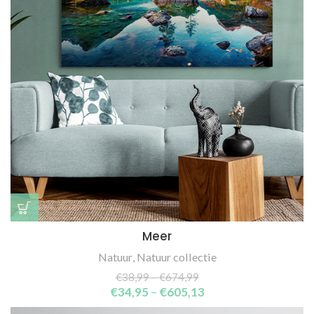
Meer
Natuur
,
Natuur collectie
€
38,99
–
€
674,99
€
34,95
–
€
605,13