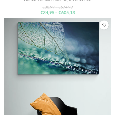
€
38,99
–
€
674,99
€
34,95
–
€
605,13