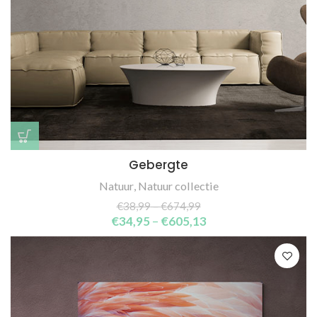
Gebergte
Natuur
,
Natuur collectie
€
38,99
–
€
674,99
€
34,95
–
€
605,13