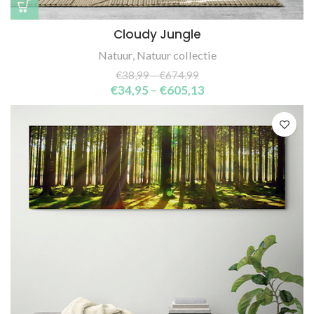
Cloudy Jungle
Natuur
,
Natuur collectie
€
38,99
–
€
674,99
€
34,95
–
€
605,13