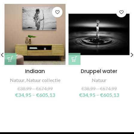
Indiaan
Druppel water
Natuur
,
Natuur collectie
Natuur
€
38,99
–
€
674,99
€
38,99
–
€
674,99
€
34,95
–
€
605,13
€
34,95
–
€
605,13