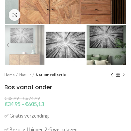
Click to enlarge
Home
Natuur
Natuur collectie
Bos vanaf onder
€
38,99
–
€
674,99
€
34,95
–
€
605,13
✅​ Gratis verzending
✅​ Bezorgd binnen 2-5 werkdagen