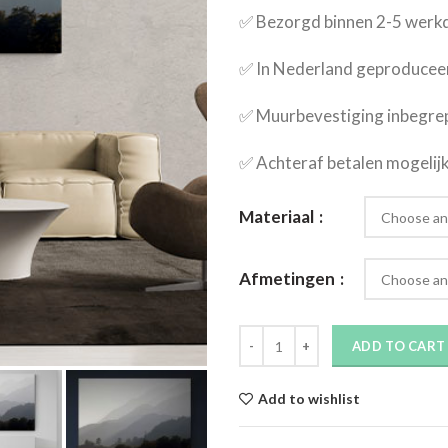
✅​ Bezorgd binnen 2-5 wer
✅​ In Nederland geproducee
✅​ Muurbevestiging inbegre
✅​ Achteraf betalen mogelij
Materiaal
Afmetingen
ADD TO CART
Add to wishlist