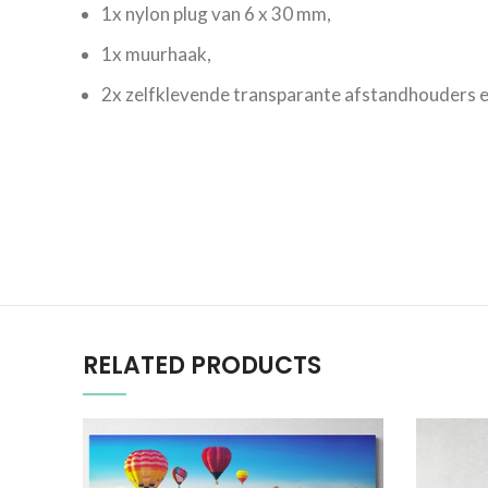
1x nylon plug van 6 x 30 mm,
1x muurhaak,
2x zelfklevende transparante afstandhouders e
RELATED PRODUCTS