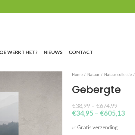
OE WERKT HET?
NIEUWS
CONTACT
Home
Natuur
Natuur collectie
Gebergte
€
38,99
–
€
674,99
€
34,95
–
€
605,13
✅​ Gratis verzending