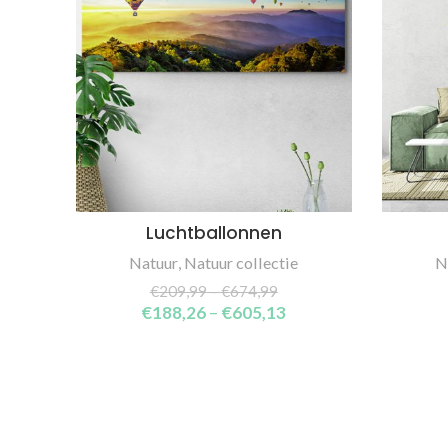
Luchtballonnen
SELECT OPTIONS
Natuur
,
Natuur collectie
N
€
209,99
–
€
674,99
€
188,26
–
€
605,13