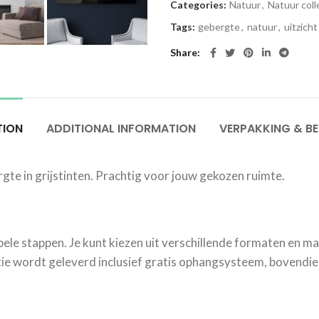
Categories:
Natuur
,
Natuur coll
Tags:
gebergte
,
natuur
,
uitzicht
Share
TION
ADDITIONAL INFORMATION
VERPAKKING & B
gte in grijstinten. Prachtig voor jouw gekozen ruimte.
mpele stappen. Je kunt kiezen uit verschillende formaten en mat
e wordt geleverd inclusief gratis ophangsysteem, bovendien 