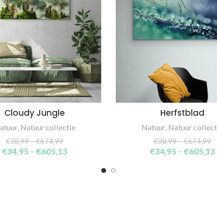
Cloudy Jungle
Herfstblad
SELECT OPTIONS
SELECT OPTIONS
atuur
,
Natuur collectie
Natuur
,
Natuur collect
€
38,99
–
€
674,99
€
38,99
–
€
674,99
€
34,95
–
€
605,13
€
34,95
–
€
605,13