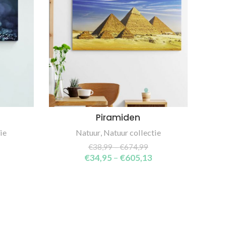
Piramiden
SELECT OPTIONS
ie
Natuur
,
Natuur collectie
€
38,99
–
€
674,99
€
34,95
–
€
605,13