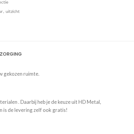
ectie
ur
,
uitzicht
EZORGING
w gekozen ruimte.
erialen . Daarbij heb je de keuze uit HD Metal,
is de levering zelf ook gratis!