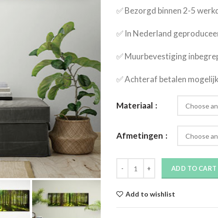
✅​ Bezorgd binnen 2-5 wer
✅​ In Nederland geproducee
✅​ Muurbevestiging inbegre
✅​ Achteraf betalen mogelij
Materiaal
Afmetingen
ADD TO CART
Add to wishlist