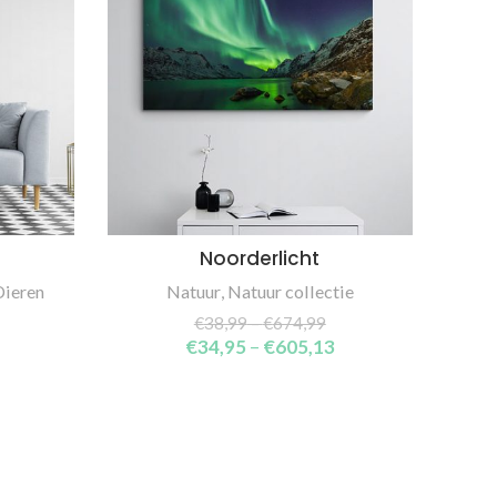
Noorderlicht
W
SELECT OPTIONS
Dieren
Natuur
,
Natuur collectie
€
38,99
–
€
674,99
€
34,95
–
€
605,13