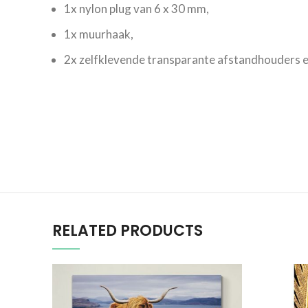
1x nylon plug van 6 x 30 mm,
1x muurhaak,
2x zelfklevende transparante afstandhouders e
RELATED PRODUCTS