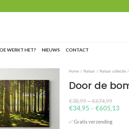
OE WERKT HET?
NIEUWS
CONTACT
Home
Natuur
Natuur collectie
Door de bo
€
38,99
–
€
674,99
€
34,95
–
€
605,13
✅​ Gratis verzending