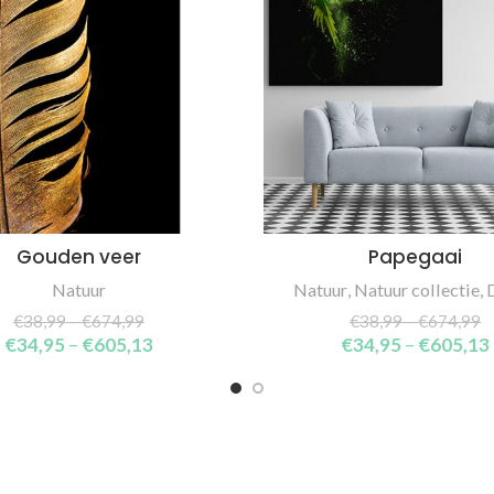
Gouden veer
Papegaai
SELECT OPTIONS
SELECT OPTIONS
Natuur
Natuur
,
Natuur collectie
,
€
38,99
–
€
674,99
€
38,99
–
€
674,99
€
34,95
–
€
605,13
€
34,95
–
€
605,13