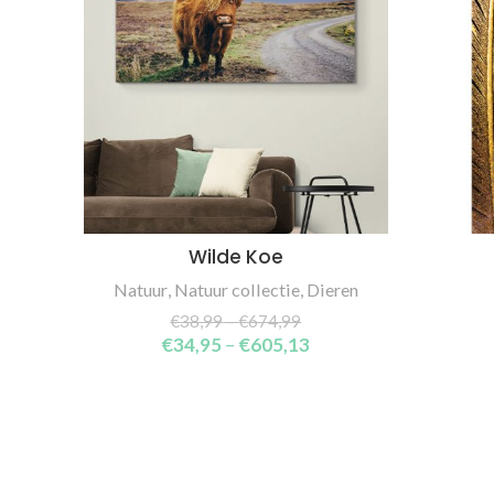
Wilde Koe
SELECT OPTIONS
Natuur
,
Natuur collectie
,
Dieren
€
38,99
–
€
674,99
€
34,95
–
€
605,13