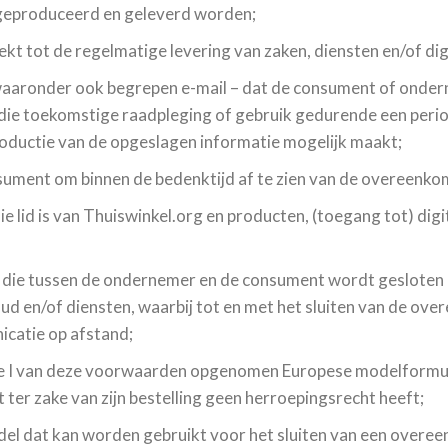
m geproduceerd en geleverd worden;
ekt tot de regelmatige levering van zaken, diensten en/of d
 waaronder ook begrepen e-mail – dat de consument of ondern
er die toekomstige raadpleging of gebruik gedurende een per
roductie van de opgeslagen informatie mogelijk maakt;
nsument om binnen de bedenktijd af te zien van de overeenko
die lid is van Thuiswinkel.org en producten, (toegang tot) dig
 die tussen de ondernemer en de consument wordt gesloten 
oud en/of diensten, waarbij tot en met het sluiten van de o
catie op afstand;
lage I van deze voorwaarden opgenomen Europese modelformulie
ter zake van zijn bestelling geen herroepingsrecht heeft;
ddel dat kan worden gebruikt voor het sluiten van een over