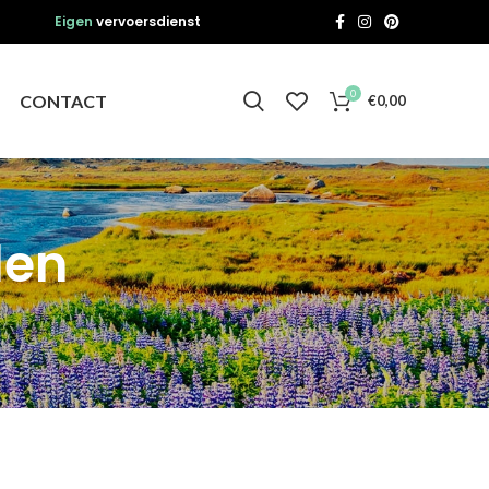
Eigen
vervoersdienst
0
CONTACT
€
0,00
den