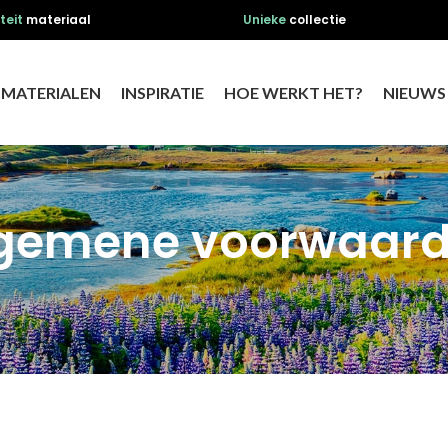
teit
materiaal
Unieke
collectie
MATERIALEN
INSPIRATIE
HOE WERKT HET?
NIEUWS
gemene voorwaar