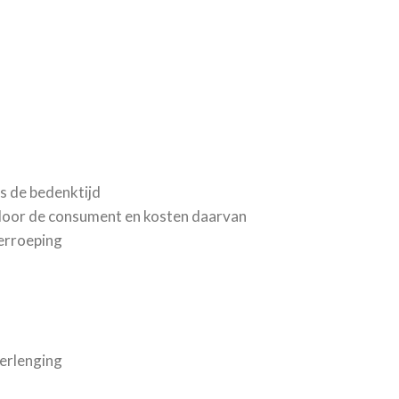
ns de bedenktijd
 door de consument en kosten daarvan
herroeping
verlenging