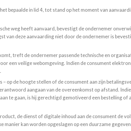
t bepaalde in lid 4, tot stand op het moment van aanvaard
ische weg heeft aanvaard, bevestigt de ondernemer onverwij
gst van deze aanvaarding niet door de ondernemer is beves
komt, treft de ondernemer passende technische en organisat
 voor een veilige webomgeving. Indien de consument elektron
.
 – op de hoogte stellen of de consument aan zijn betalingsve
en verantwoord aangaan van de overeenkomst op afstand. Ind
n te gaan, is hij gerechtigd gemotiveerd een bestelling of 
 product, de dienst of digitale inhoud aan de consument de vol
jke manier kan worden opgeslagen op een duurzame gegeven