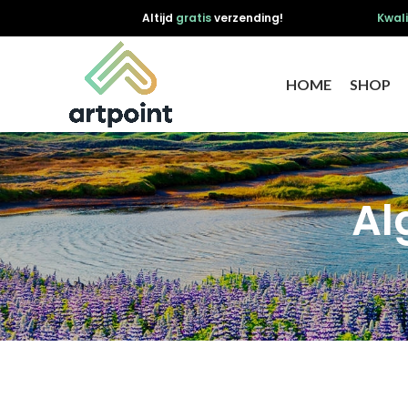
Altijd
gratis
verzending!
Kwali
HOME
SHOP
Al