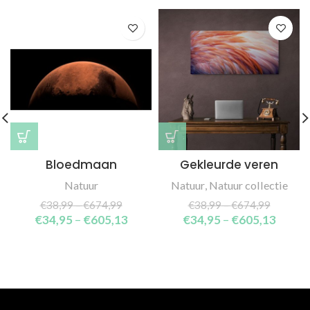
Bloedmaan
Gekleurde veren
Natuur
Natuur
,
Natuur collectie
€
38,99
–
€
674,99
€
38,99
–
€
674,99
€
34,95
–
€
605,13
€
34,95
–
€
605,13