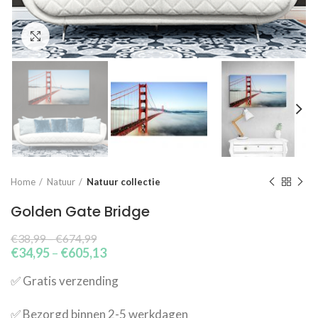
Click to enlarge
Home
Natuur
Natuur collectie
Golden Gate Bridge
€
38,99
–
€
674,99
€
34,95
–
€
605,13
✅​ Gratis verzending
✅​ Bezorgd binnen 2-5 werkdagen