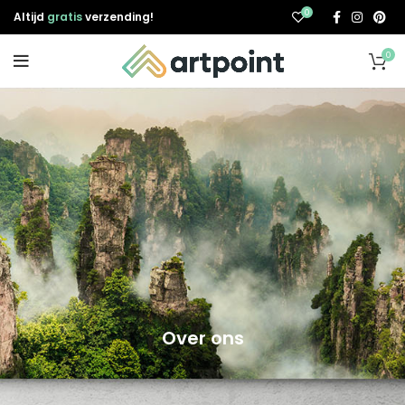
0
Altijd
gratis
verzending!
0
Over ons