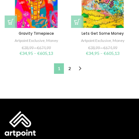
Gravity Timepiece
Lets Get Some Money
Artpoint Exclusive
,
Money
Artpoint Exclusive
,
Money
€
38,99
–
€
674,99
€
38,99
–
€
674,99
€
34,95
–
€
605,13
€
34,95
–
€
605,13
1
2