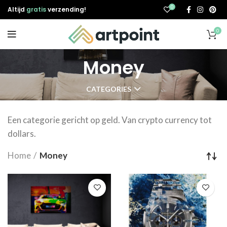
0
Altijd
gratis
verzending!
0
Money
CATEGORIES
Een categorie gericht op geld. Van crypto currency tot
dollars.
Home
Money