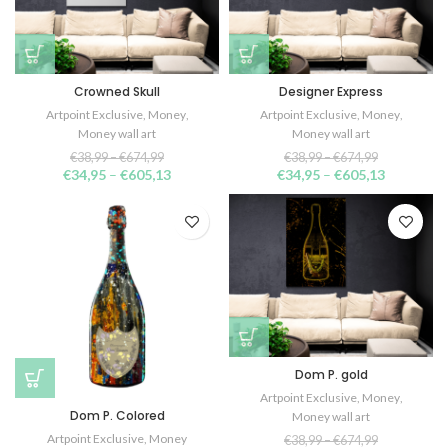
Crowned Skull
Designer Express
Artpoint Exclusive
,
Money
,
Artpoint Exclusive
,
Money
,
Money wall art
Money wall art
€
38,99
–
€
674,99
€
38,99
–
€
674,99
€
34,95
–
€
605,13
€
34,95
–
€
605,13
Dom P. gold
Artpoint Exclusive
,
Money
,
Dom P. Colored
Money wall art
Artpoint Exclusive
,
Money
€
38,99
–
€
674,99