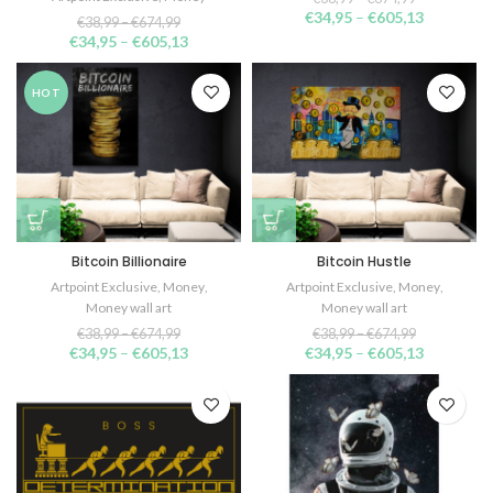
€
34,95
–
€
605,13
€
38,99
–
€
674,99
€
34,95
–
€
605,13
HOT
Bitcoin Billionaire
Bitcoin Hustle
Artpoint Exclusive
,
Money
,
Artpoint Exclusive
,
Money
,
Money wall art
Money wall art
€
38,99
–
€
674,99
€
38,99
–
€
674,99
€
34,95
–
€
605,13
€
34,95
–
€
605,13