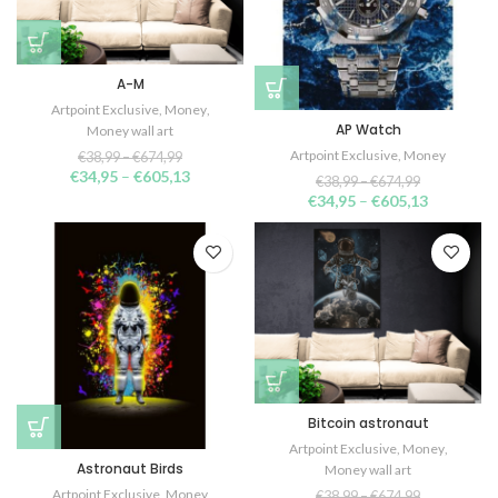
A-M
Artpoint Exclusive
,
Money
,
AP Watch
Money wall art
Artpoint Exclusive
,
Money
€
38,99
–
€
674,99
€
34,95
–
€
605,13
€
38,99
–
€
674,99
€
34,95
–
€
605,13
Bitcoin astronaut
Artpoint Exclusive
,
Money
,
Astronaut Birds
Money wall art
Artpoint Exclusive
,
Money
€
38,99
–
€
674,99