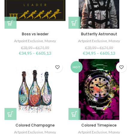
Boss vs leader
Butterfly Astronaut
Artpoint Exclusive
,
Money
Artpoint Exclusive
,
Money
€
38,99
–
€
674,99
€
38,99
–
€
674,99
€
34,95
–
€
605,13
€
34,95
–
€
605,13
HOT
Colored Champagne
Colored Timepiece
Artpoint Exclusive
,
Money
Artpoint Exclusive
,
Money