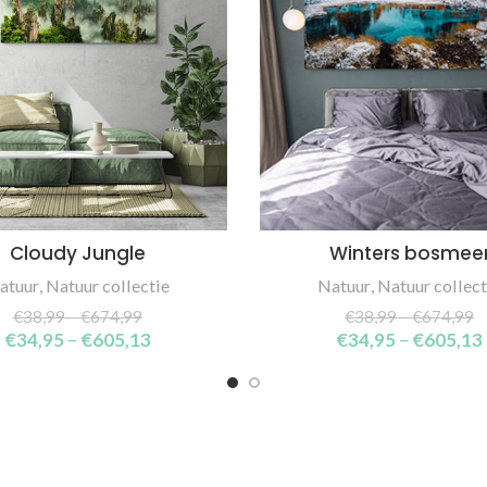
Cloudy Jungle
Winters bosmee
SELECT OPTIONS
SELECT OPTIONS
atuur
,
Natuur collectie
Natuur
,
Natuur collect
€
38,99
–
€
674,99
€
38,99
–
€
674,99
€
34,95
–
€
605,13
€
34,95
–
€
605,13