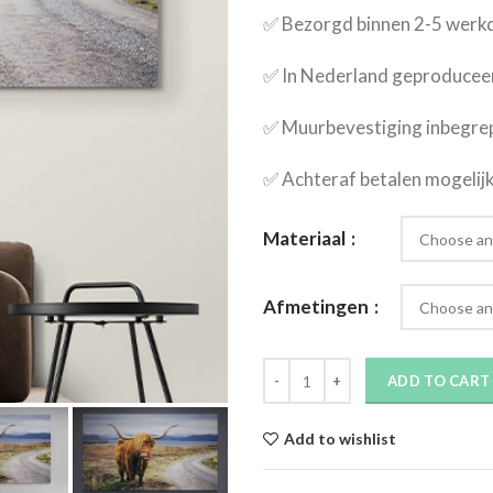
✅​ Bezorgd binnen 2-5 wer
✅​ In Nederland geproducee
✅​ Muurbevestiging inbegre
✅​ Achteraf betalen mogelij
Materiaal
Afmetingen
ADD TO CART
Add to wishlist