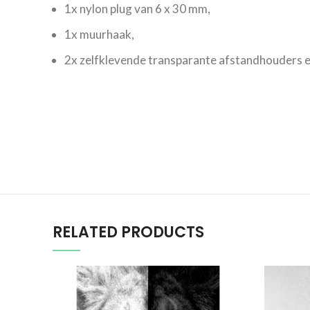
1x nylon plug van 6 x 30 mm,
1x muurhaak,
2x zelfklevende transparante afstandhouders e
RELATED PRODUCTS