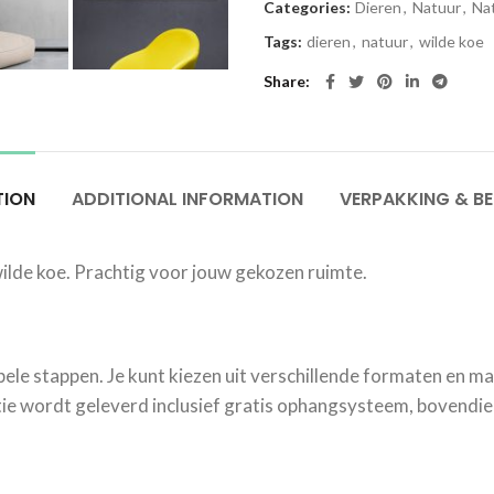
Categories:
Dieren
,
Natuur
,
Nat
Tags:
dieren
,
natuur
,
wilde koe
Share
TION
ADDITIONAL INFORMATION
VERPAKKING & B
ilde koe. Prachtig voor jouw gekozen ruimte.
mpele stappen. Je kunt kiezen uit verschillende formaten en mat
e wordt geleverd inclusief gratis ophangsysteem, bovendien 