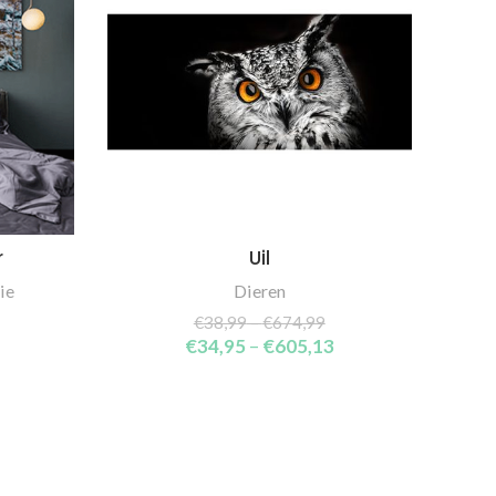
r
Uil
SELECT OPTIONS
ie
Dieren
€
38,99
–
€
674,99
€
34,95
–
€
605,13