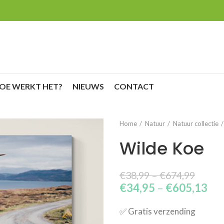
OE WERKT HET?
NIEUWS
CONTACT
Home
Natuur
Natuur collectie
Wilde Koe
€
38,99
–
€
674,99
€
34,95
–
€
605,13
✅​ Gratis verzending