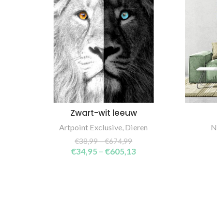
Zwart-wit leeuw
SELECT OPTIONS
Artpoint Exclusive
,
Dieren
N
€
38,99
–
€
674,99
€
34,95
–
€
605,13