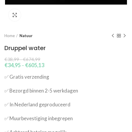
Click to enlarge
Home
Natuur
Druppel water
€
38,99
–
€
674,99
€
34,95
–
€
605,13
✅​ Gratis verzending
✅​ Bezorgd binnen 2-5 werkdagen
✅​ In Nederland geproduceerd
✅​ Muurbevestiging inbegrepen