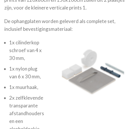
zijn, voor de kleinere verticale prints 1.
De ophangplaten worden geleverd als complete set,
inclusief bevestigingsmateriaal:
1x cilinderkop
schroef van 4 x
30 mm,
1x nylon plug
van 6 x 30 mm,
1x muurhaak,
2x zelfklevende
transparante
afstandhouders
en een
alcoholdoekje