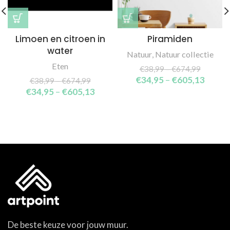
Limoen en citroen in
Piramiden
water
Natuur
,
Natuur collectie
Eten
€
38,99
–
€
674,99
€
34,95
–
€
605,13
€
38,99
–
€
674,99
€
34,95
–
€
605,13
De beste keuze voor jouw muur.