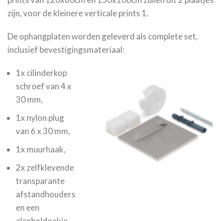
zijn, voor de kleinere verticale prints 1.
De ophangplaten worden geleverd als complete set,
inclusief bevestigingsmateriaal:
1x cilinderkop
schroef van 4 x
30 mm,
1x nylon plug
van 6 x 30 mm,
1x muurhaak,
2x zelfklevende
transparante
afstandhouders
en een
alcoholdoekje