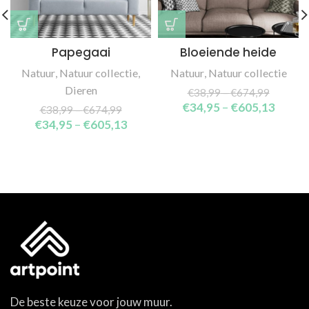
Papegaai
Bloeiende heide
Natuur
,
Natuur collectie
,
Natuur
,
Natuur collectie
Dieren
€
38,99
–
€
674,99
€
34,95
–
€
605,13
€
38,99
–
€
674,99
€
34,95
–
€
605,13
De beste keuze voor jouw muur.