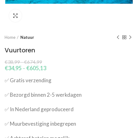
Click to enlarge
Home
Natuur
Vuurtoren
€
38,99
–
€
674,99
€
34,95
–
€
605,13
✅​ Gratis verzending
✅​ Bezorgd binnen 2-5 werkdagen
✅​ In Nederland geproduceerd
✅​ Muurbevestiging inbegrepen