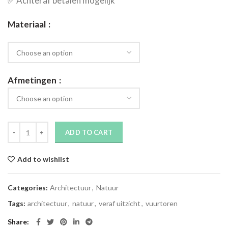
✅​ Achteraf betalen mogelijk
Materiaal
Afmetingen
ADD TO CART
Add to wishlist
Categories:
Architectuur
,
Natuur
Tags:
architectuur
,
natuur
,
veraf uitzicht
,
vuurtoren
Share