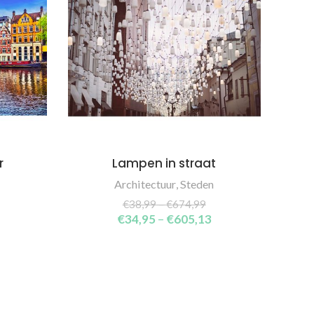
r
Lampen in straat
SELECT OPTIONS
Architectuur
,
Steden
€
38,99
–
€
674,99
€
34,95
–
€
605,13