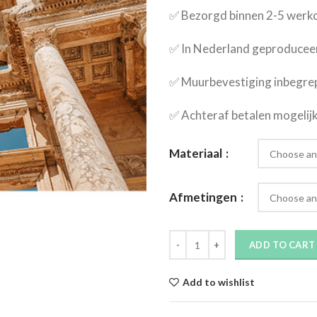
✅​ Bezorgd binnen 2-5 wer
✅​ In Nederland geproducee
✅​ Muurbevestiging inbegre
✅​ Achteraf betalen mogelij
Materiaal
Afmetingen
ADD TO CART
Add to wishlist