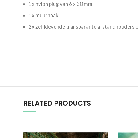
1x nylon plug van 6 x 30 mm,
1x muurhaak,
2x zelfklevende transparante afstandhouders e
RELATED PRODUCTS