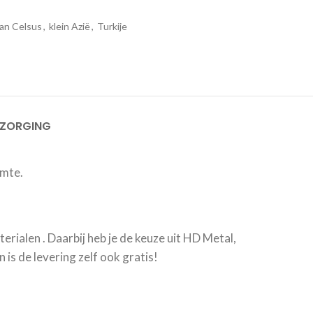
van Celsus
,
klein Azië
,
Turkije
EZORGING
imte.
erialen . Daarbij heb je de keuze uit HD Metal,
is de levering zelf ook gratis!