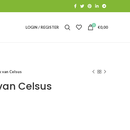
0
LOGIN / REGISTER
€
0,00
k van Celsus
 van Celsus