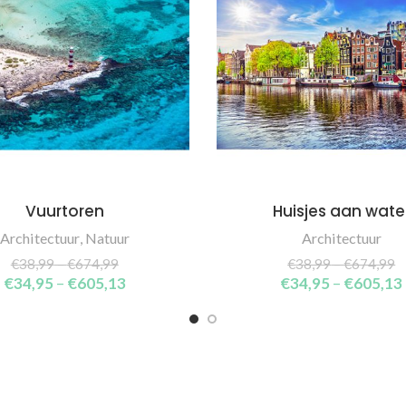
Vuurtoren
Huisjes aan wate
SELECT OPTIONS
SELECT OPTIONS
Architectuur
,
Natuur
Architectuur
€
38,99
–
€
674,99
€
38,99
–
€
674,99
€
34,95
–
€
605,13
€
34,95
–
€
605,13