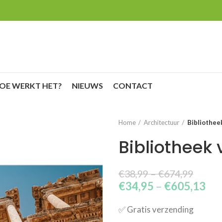
OE WERKT HET?
NIEUWS
CONTACT
Home
Architectuur
Bibliothee
Bibliotheek
€
38,99
–
€
674,99
€
34,95
–
€
605,13
✅​ Gratis verzending