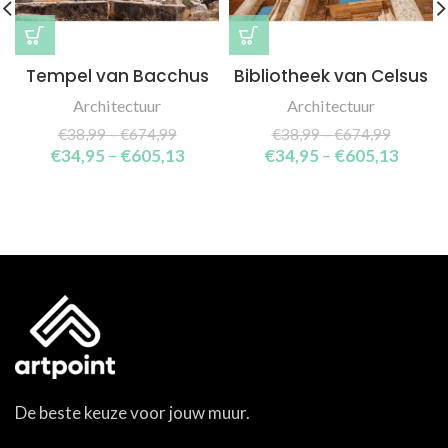
Tempel van Bacchus
Bibliotheek van Celsus
Architectuur
Architectuur
€
38,99
–
€
674,99
€
38,99
–
€
674,99
€
34,95
–
€
605,13
€
34,95
–
€
605,13
De beste keuze voor jouw muur.