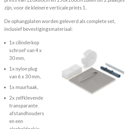
zijn, voor de kleinere verticale prints 1.
De ophangplaten worden geleverd als complete set,
inclusief bevestigingsmateriaal:
1x cilinderkop
schroef van 4 x
30 mm,
1x nylon plug
van 6 x 30 mm,
1x muurhaak,
2x zelfklevende
transparante
afstandhouders
en een
alcoholdoekje