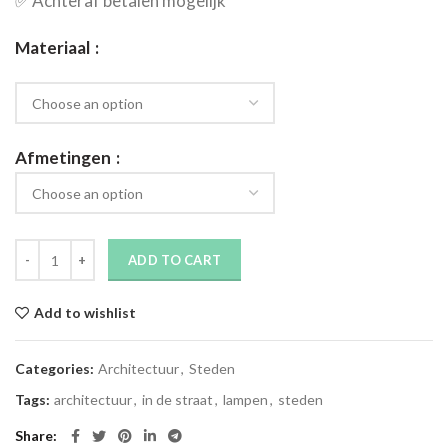
✅​ Achteraf betalen mogelijk
Materiaal
Afmetingen
ADD TO CART
Add to wishlist
Categories:
Architectuur
,
Steden
Tags:
architectuur
,
in de straat
,
lampen
,
steden
Share