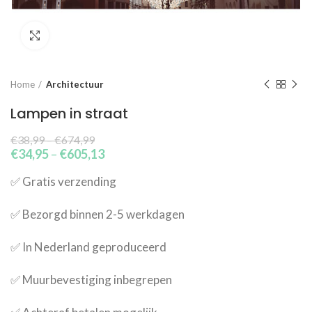
Click to enlarge
Home
Architectuur
Lampen in straat
€
38,99
–
€
674,99
€
34,95
–
€
605,13
✅​ Gratis verzending
✅​ Bezorgd binnen 2-5 werkdagen
✅​ In Nederland geproduceerd
✅​ Muurbevestiging inbegrepen