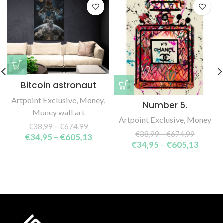
Bitcoin astronaut
Artpoint Exclusive
,
Money
,
Number 5.
Money wall art
Artpoint Exclusive
,
Money
€
38,99
–
€
674,99
€
38,99
–
€
674,99
€
34,95
–
€
605,13
€
34,95
–
€
605,13