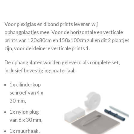
Voor plexiglas en dibond prints leveren wij
ophangplaatjes mee. Voor de horizontale en verticale
prints van 120x80cm en 150x100cm zullen dit 2 plaatjes
zijn, voor de kleinere verticale prints 1.
De ophangplaten worden geleverd als complete set,
inclusief bevestigingsmateriaal:
1x cilinderkop
schroef van 4 x
30 mm,
1x nylon plug
van 6 x 30 mm,
1x muurhaak,