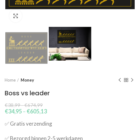
Click to enlarge
Home
Money
Boss vs leader
€
38,99
–
€
674,99
€
34,95
–
€
605,13
✅​ Gratis verzending
✅​ Bezorgd binnen 2-5 werkdagen