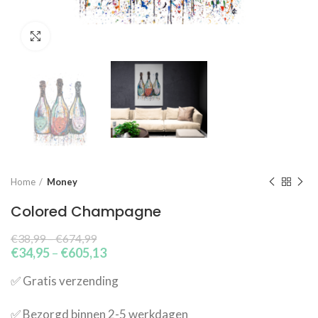
Click to enlarge
Home
Money
Colored Champagne
€
38,99
–
€
674,99
€
34,95
–
€
605,13
✅​ Gratis verzending
✅​ Bezorgd binnen 2-5 werkdagen