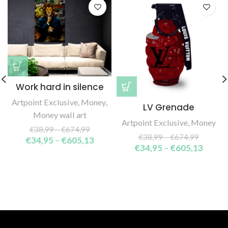
Work hard in silence
Artpoint Exclusive
,
Money
,
LV Grenade
Money wall art
Artpoint Exclusive
,
Money
€
38,99
–
€
674,99
€
38,99
–
€
674,99
€
34,95
–
€
605,13
€
34,95
–
€
605,13