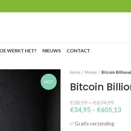
OE WERKT HET?
NIEUWS
CONTACT
Home
Money
Bitcoin Billiona
HOT
Bitcoin Billi
€
38,99
–
€
674,99
€
34,95
–
€
605,13
✅​ Gratis verzending