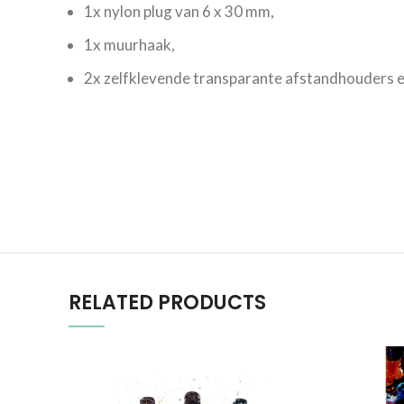
1x nylon plug van 6 x 30 mm,
1x muurhaak,
2x zelfklevende transparante afstandhouders e
RELATED PRODUCTS