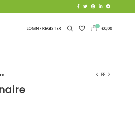
0
LOGIN / REGISTER
€
0,00
ire
onaire