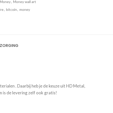
Money
,
Money wall art
ire
,
bitcoin
,
money
EZORGING
erialen . Daarbij heb je de keuze uit HD Metal,
is de levering zelf ook gratis!