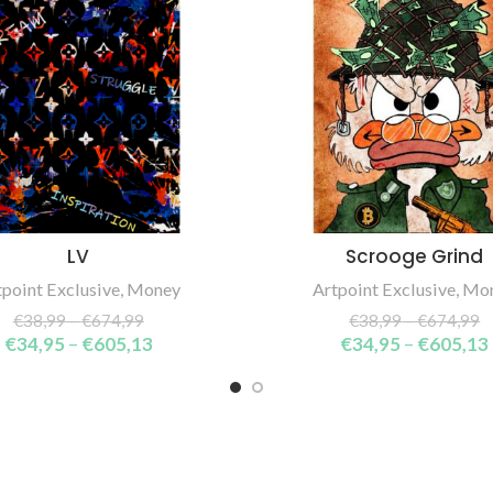
LV
Scrooge Grind
SELECT OPTIONS
SELECT OPTIONS
tpoint Exclusive
,
Money
Artpoint Exclusive
,
Mo
€
38,99
–
€
674,99
€
38,99
–
€
674,99
€
34,95
–
€
605,13
€
34,95
–
€
605,13