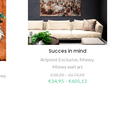
Succes in mind
SELECT OPTIONS
Artpoint Exclusive
,
Money
,
The
Money wall art
€
38,99
–
€
674,99
ney
€
34,95
–
€
605,13