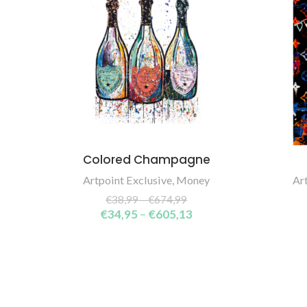
Colored Champagne
SELECT OPTIONS
Artpoint Exclusive
,
Money
Ar
€
38,99
–
€
674,99
€
34,95
–
€
605,13