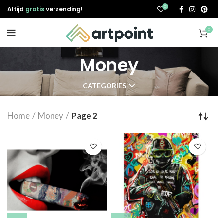
0
Altijd
gratis
verzending!
0
Money
CATEGORIES
Home
Money
Page 2