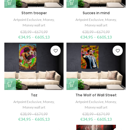
Storm trooper
Succes in mind
Artpoint Exclusive
,
Money
,
Artpoint Exclusive
,
Money
,
Money wall art
Money wall art
€
38,99
–
€
674,99
€
38,99
–
€
674,99
€
34,95
–
€
605,13
€
34,95
–
€
605,13
Taz
The Wolf of Wall Street
Artpoint Exclusive
,
Money
,
Artpoint Exclusive
,
Money
,
Money wall art
Money wall art
€
38,99
–
€
674,99
€
38,99
–
€
674,99
€
34,95
–
€
605,13
€
34,95
–
€
605,13