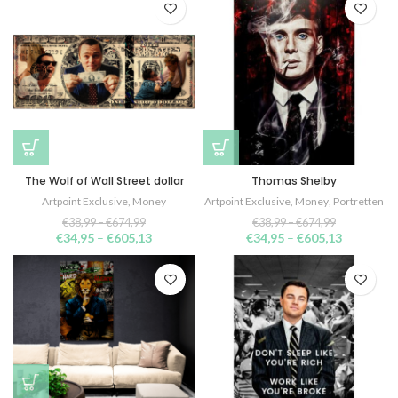
The Wolf of Wall Street dollar
Thomas Shelby
Artpoint Exclusive
,
Money
Artpoint Exclusive
,
Money
,
Portretten
€
38,99
–
€
674,99
€
38,99
–
€
674,99
€
34,95
–
€
605,13
€
34,95
–
€
605,13