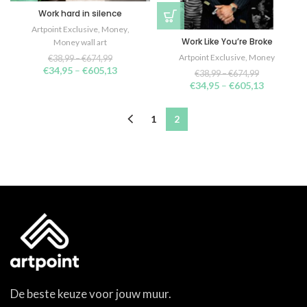
Work hard in silence
Artpoint Exclusive
,
Money
,
Work Like You’re Broke
Money wall art
Artpoint Exclusive
,
Money
€
38,99
–
€
674,99
€
34,95
–
€
605,13
€
38,99
–
€
674,99
€
34,95
–
€
605,13
1
2
De beste keuze voor jouw muur.