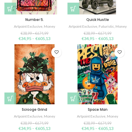
Number 5.
Quick Hustle
Artpoint Exclusive
,
Money
Artpoint Exclusive
,
Futuristic
,
Money
€
38,99
–
€
674,99
€
38,99
–
€
674,99
€
34,95
–
€
605,13
€
34,95
–
€
605,13
Scrooge Grind
Space Man
Artpoint Exclusive
,
Money
Artpoint Exclusive
,
Money
€
38,99
–
€
674,99
€
38,99
–
€
674,99
€
34,95
–
€
605,13
€
34,95
–
€
605,13