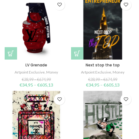
LV Grenade
Next stop the top
Artpoint Exclusive
,
Money
Artpoint Exclusive
,
Money
€
38,99
–
€
674,99
€
38,99
–
€
674,99
€
34,95
–
€
605,13
€
34,95
–
€
605,13