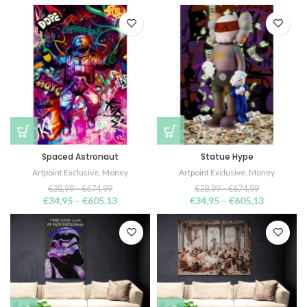
Spaced Astronaut
Statue Hype
Artpoint Exclusive
,
Money
Artpoint Exclusive
,
Money
€
38,99
–
€
674,99
€
38,99
–
€
674,99
€
34,95
–
€
605,13
€
34,95
–
€
605,13