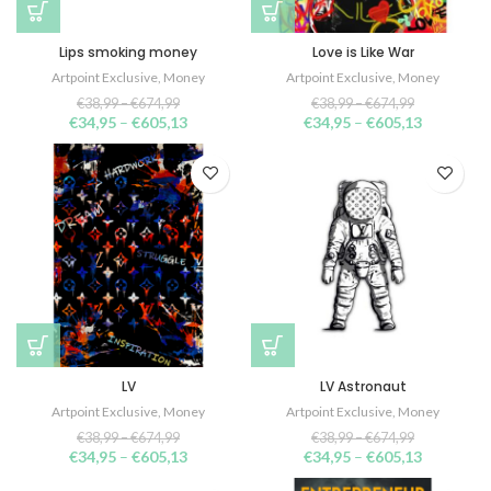
Lips smoking money
Love is Like War
Artpoint Exclusive
,
Money
Artpoint Exclusive
,
Money
€
38,99
–
€
674,99
€
38,99
–
€
674,99
€
34,95
–
€
605,13
€
34,95
–
€
605,13
LV
LV Astronaut
Artpoint Exclusive
,
Money
Artpoint Exclusive
,
Money
€
38,99
–
€
674,99
€
38,99
–
€
674,99
€
34,95
–
€
605,13
€
34,95
–
€
605,13