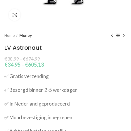
Click to enlarge
Home
Money
LV Astronaut
€
38,99
–
€
674,99
€
34,95
–
€
605,13
✅​ Gratis verzending
✅​ Bezorgd binnen 2-5 werkdagen
✅​ In Nederland geproduceerd
✅​ Muurbevestiging inbegrepen