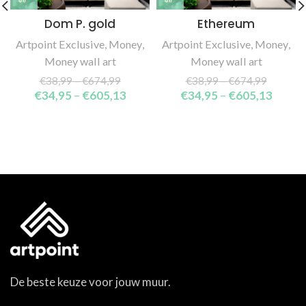
Dom P. gold
Ethereum
Artpoint Exclusive
,
Money
,
Artpoint Exclusive
,
Money
,
Money wall art
Money wall art
€
38,99
–
€
674,99
€
38,99
–
€
674,99
€
34,95
–
€
605,13
€
34,95
–
€
605,13
De beste keuze voor jouw muur.