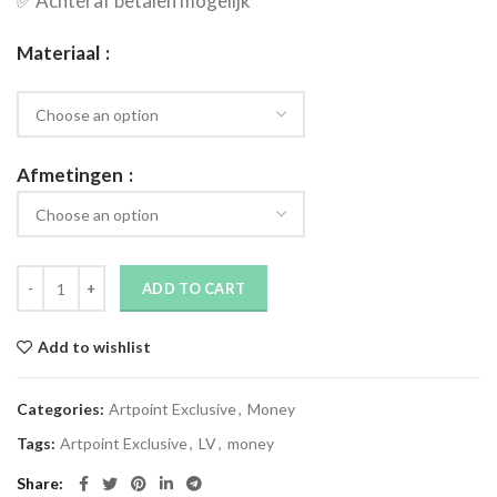
✅​ Achteraf betalen mogelijk
Materiaal
Afmetingen
ADD TO CART
Add to wishlist
Categories:
Artpoint Exclusive
,
Money
Tags:
Artpoint Exclusive
,
LV
,
money
Share