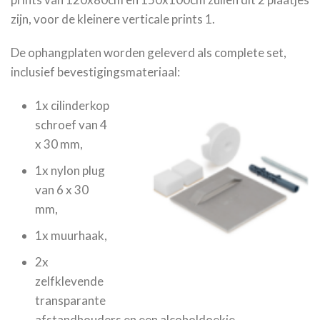
zijn, voor de kleinere verticale prints 1.
De ophangplaten worden geleverd als complete set,
inclusief bevestigingsmateriaal:
1x cilinderkop
schroef van 4
x 30 mm,
1x nylon plug
van 6 x 30
mm,
1x muurhaak,
2x
zelfklevende
transparante
afstandhouders en een alcoholdoekje