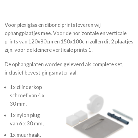
Voor plexiglas en dibond prints leveren wij
ophangplaatjes mee. Voor de horizontale en verticale
prints van 120x80cm en 150x100cm zullen dit 2 plaatjes
zijn, voor de kleinere verticale prints 1.
De ophangplaten worden geleverd als complete set,
inclusief bevestigingsmateriaal:
1x cilinderkop
schroef van 4 x
30 mm,
1x nylon plug
van 6 x 30 mm,
1x muurhaak,