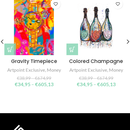
Gravity Timepiece
Colored Champagne
Artpoint Exclusive
,
Money
Artpoint Exclusive
,
Money
€
38,99
–
€
674,99
€
38,99
–
€
674,99
€
34,95
–
€
605,13
€
34,95
–
€
605,13