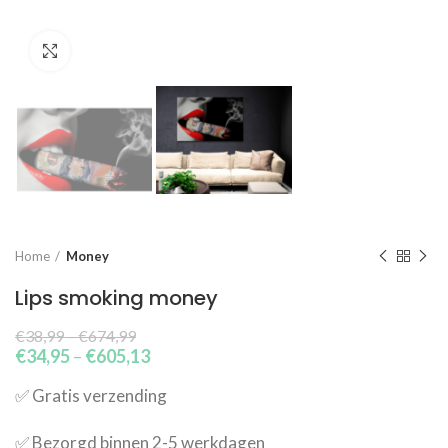
Click to enlarge
Home
Money
Lips smoking money
€
38,99
–
€
674,99
€
34,95
–
€
605,13
✅​ Gratis verzending
✅​ Bezorgd binnen 2-5 werkdagen