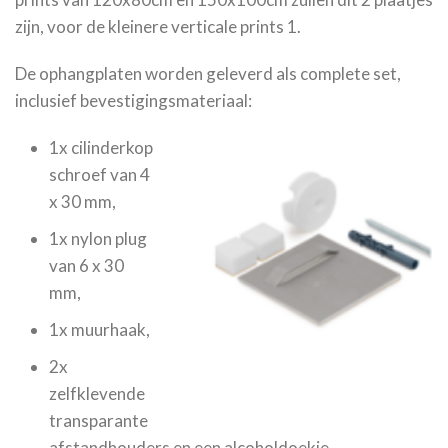
zijn, voor de kleinere verticale prints 1.
De ophangplaten worden geleverd als complete set,
inclusief bevestigingsmateriaal:
1x cilinderkop
schroef van 4
x 30 mm,
1x nylon plug
van 6 x 30
mm,
1x muurhaak,
2x
zelfklevende
transparante
afstandhouders en een alcoholdoekje