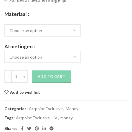
✅​ Achteraf betalen mogelijk
Materiaal
Afmetingen
ADD TO CART
Add to wishlist
Categories:
Artpoint Exclusive
,
Money
Tags:
Artpoint Exclusive
,
LV
,
money
Share