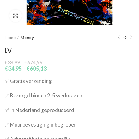
Click to enlarge
Home
Money
LV
€
38,99
–
€
674,99
€
34,95
–
€
605,13
✅​ Gratis verzending
✅​ Bezorgd binnen 2-5 werkdagen
✅​ In Nederland geproduceerd
✅​ Muurbevestiging inbegrepen