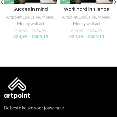
Succes in mind
Work hard in silence
Artpoint Exclusive
,
Money
,
Artpoint Exclusive
,
Money
,
Money wall art
Money wall art
€
38,99
–
€
674,99
€
38,99
–
€
674,99
€
34,95
–
€
605,13
€
34,95
–
€
605,13
De beste keuze voor jouw muur.