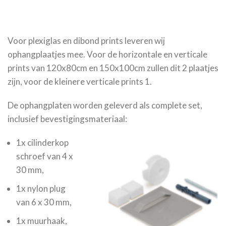
Voor plexiglas en dibond prints leveren wij
ophangplaatjes mee. Voor de horizontale en verticale
prints van 120x80cm en 150x100cm zullen dit 2 plaatjes
zijn, voor de kleinere verticale prints 1.
De ophangplaten worden geleverd als complete set,
inclusief bevestigingsmateriaal:
1x cilinderkop
schroef van 4 x
30 mm,
1x nylon plug
van 6 x 30 mm,
1x muurhaak,