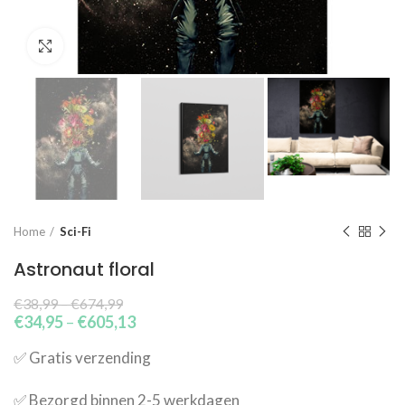
Click to enlarge
Home
Sci-Fi
Astronaut floral
€
38,99
–
€
674,99
€
34,95
–
€
605,13
✅​ Gratis verzending
✅​ Bezorgd binnen 2-5 werkdagen