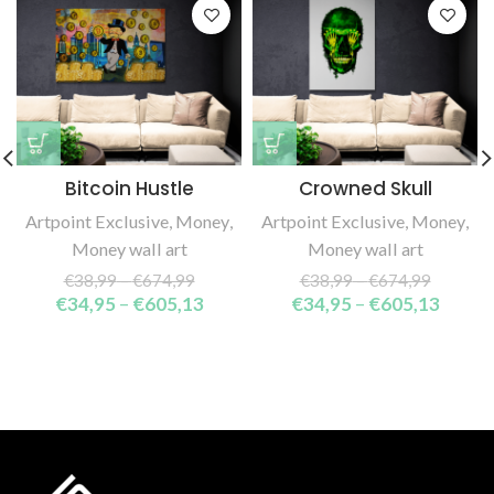
Bitcoin Hustle
Crowned Skull
Artpoint Exclusive
,
Money
,
Artpoint Exclusive
,
Money
,
Money wall art
Money wall art
€
38,99
–
€
674,99
€
38,99
–
€
674,99
€
34,95
–
€
605,13
€
34,95
–
€
605,13