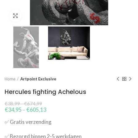
Click to enlarge
Home
Artpoint Exclusive
Hercules fighting Achelous
€
38,99
–
€
674,99
€
34,95
–
€
605,13
✅​ Gratis verzending
✅​ Bezorgd binnen 2-5 werkdagen