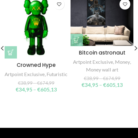
Bitcoin astronaut
Artpoint Exclusive
,
Money
,
Crowned Hype
Money wall art
Artpoint Exclusive
,
Futuristic
€
38,99
–
€
674,99
€
38,99
–
€
674,99
€
34,95
–
€
605,13
€
34,95
–
€
605,13