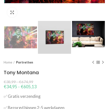
Click to enlarge
Home
Portretten
Tony Montana
€
38,99
–
€
674,99
€
34,95
–
€
605,13
✅​ Gratis verzending
✅​ Bezorgd binnen 2-5 werkdagen