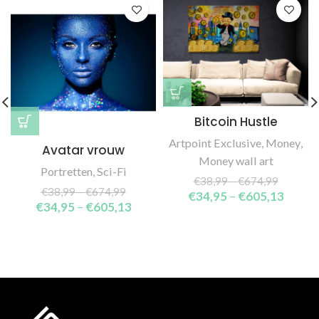
Bitcoin Hustle
Artpoint Exclusive
,
Money
,
Avatar vrouw
Money wall art
Portretten
,
Sci-Fi
€
38,99
–
€
674,99
€
38,99
–
€
674,99
€
34,95
–
€
605,13
€
34,95
–
€
605,13