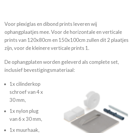
Voor plexiglas en dibond prints leveren wij
ophangplaatjes mee. Voor de horizontale en verticale
prints van 120x80cm en 150x100cm zullen dit 2 plaatjes
zijn, voor de kleinere verticale prints 1.
De ophangplaten worden geleverd als complete set,
inclusief bevestigingsmateriaal:
1x cilinderkop
schroef van 4 x
30 mm,
1x nylon plug
van 6 x 30 mm,
1x muurhaak,