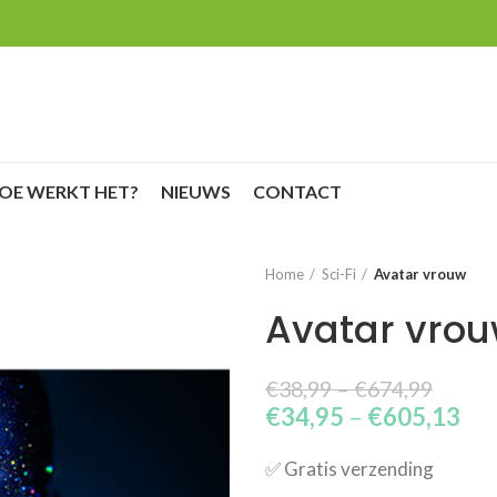
OE WERKT HET?
NIEUWS
CONTACT
Home
Sci-Fi
Avatar vrouw
Avatar vro
€
38,99
–
€
674,99
€
34,95
–
€
605,13
✅​ Gratis verzending