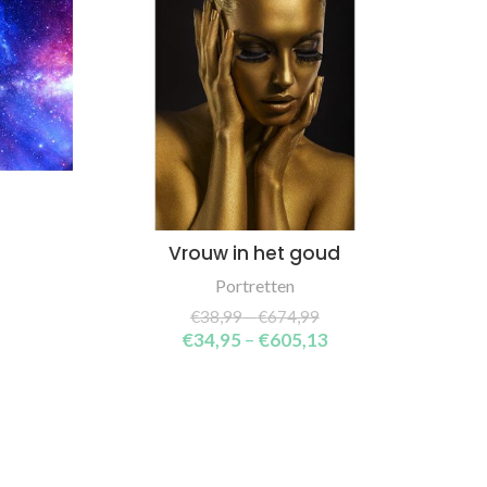
Vrouw in het goud
SELECT OPTIONS
Portretten
€
38,99
–
€
674,99
€
34,95
–
€
605,13