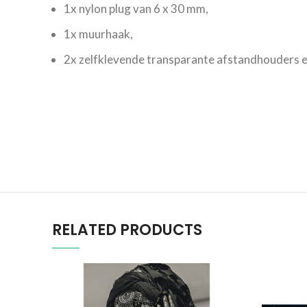
1x nylon plug van 6 x 30 mm,
1x muurhaak,
2x zelfklevende transparante afstandhouders e
RELATED PRODUCTS