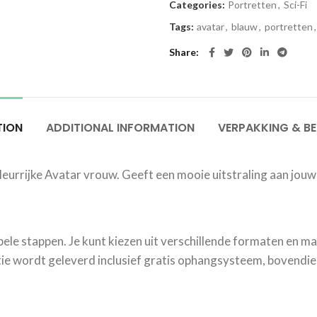
Categories:
Portretten
,
Sci-Fi
Tags:
avatar
,
blauw
,
portretten
,
Share
TION
ADDITIONAL INFORMATION
VERPAKKING & B
leurrijke Avatar vrouw. Geeft een mooie uitstraling aan jou
mpele stappen. Je kunt kiezen uit verschillende formaten en mat
e wordt geleverd inclusief gratis ophangsysteem, bovendien 