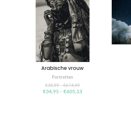
Arabische vrouw
SELECT OPTIONS
Portretten
€
38,99
–
€
674,99
€
34,95
–
€
605,13