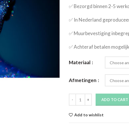
✅​ Bezorgd binnen 2-5 wer
✅​ In Nederland geproducee
✅​ Muurbevestiging inbegre
✅​ Achteraf betalen mogelij
Materiaal
Afmetingen
ADD TO CART
Add to wishlist