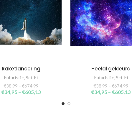
Raketlancering
Heelal gekleurd
SELECT OPTIONS
SELECT OPTIONS
Futuristic
,
Sci-Fi
Futuristic
,
Sci-Fi
€
38,99
–
€
674,99
€
38,99
–
€
674,99
€
34,95
–
€
605,13
€
34,95
–
€
605,13