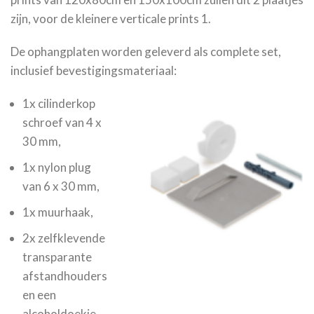
zijn, voor de kleinere verticale prints 1.
De ophangplaten worden geleverd als complete set,
inclusief bevestigingsmateriaal:
1x cilinderkop
schroef van 4 x
30 mm,
1x nylon plug
van 6 x 30 mm,
1x muurhaak,
2x zelfklevende
transparante
afstandhouders
en een
alcoholdoekje