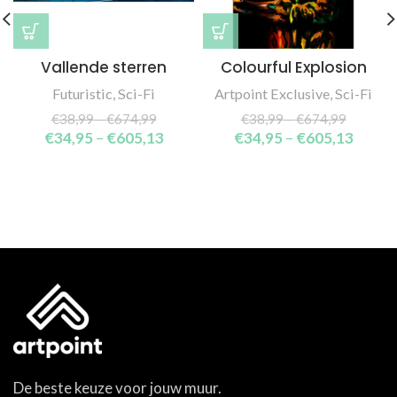
Vallende sterren
Colourful Explosion
Futuristic
,
Sci-Fi
Artpoint Exclusive
,
Sci-Fi
€
38,99
–
€
674,99
€
38,99
–
€
674,99
€
34,95
–
€
605,13
€
34,95
–
€
605,13
De beste keuze voor jouw muur.