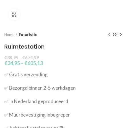
Click to enlarge
Home
Futuristic
Ruimtestation
€
38,99
–
€
674,99
€
34,95
–
€
605,13
✅​ Gratis verzending
✅​ Bezorgd binnen 2-5 werkdagen
✅​ In Nederland geproduceerd
✅​ Muurbevestiging inbegrepen