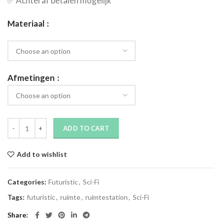
✅​ Achteraf betalen mogelijk
Materiaal
Afmetingen
ADD TO CART
Add to wishlist
Categories:
Futuristic
,
Sci-Fi
Tags:
futuristic
,
ruimte
,
ruimtestation
,
Sci-Fi
Share