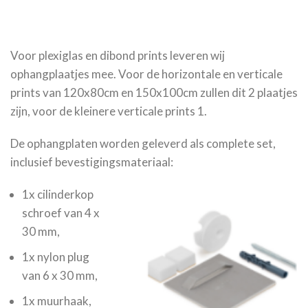
Voor plexiglas en dibond prints leveren wij
ophangplaatjes mee. Voor de horizontale en verticale
prints van 120x80cm en 150x100cm zullen dit 2 plaatjes
zijn, voor de kleinere verticale prints 1.
De ophangplaten worden geleverd als complete set,
inclusief bevestigingsmateriaal:
1x cilinderkop
schroef van 4 x
30 mm,
1x nylon plug
van 6 x 30 mm,
1x muurhaak,