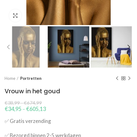
Click to enlarge
Home
Portretten
Vrouw in het goud
€
38,99
–
€
674,99
€
34,95
–
€
605,13
✅​ Gratis verzending
✅​ Bezorgd binnen 2-5 werkdagen