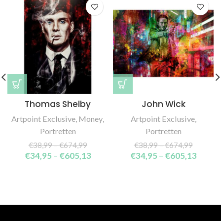
Thomas Shelby
John Wick
Artpoint Exclusive
,
Money
,
Artpoint Exclusive
,
Portretten
Portretten
€
38,99
–
€
674,99
€
38,99
–
€
674,99
€
34,95
–
€
605,13
€
34,95
–
€
605,13