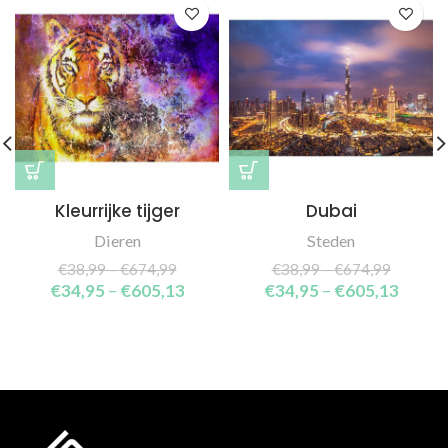
Kleurrijke tijger
Dubai
Dieren
Steden
€
38,99
–
€
674,99
€
38,99
–
€
674,99
€
34,95
–
€
605,13
€
34,95
–
€
605,13