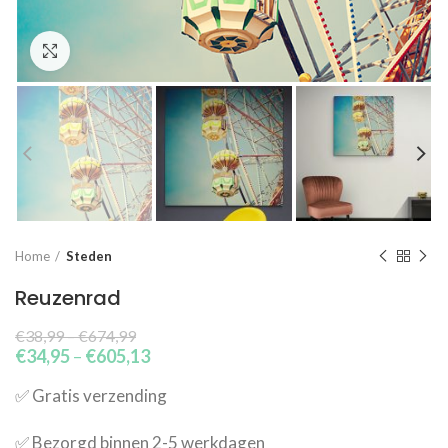
Click to enlarge
Home
Steden
Reuzenrad
€
38,99
–
€
674,99
€
34,95
–
€
605,13
✅​ Gratis verzending
✅​ Bezorgd binnen 2-5 werkdagen