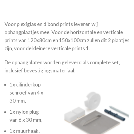
Voor plexiglas en dibond prints leveren wij
ophangplaatjes mee. Voor de horizontale en verticale
prints van 120x80cm en 150x100cm zullen dit 2 plaatjes
zijn, voor de kleinere verticale prints 1.
De ophangplaten worden geleverd als complete set,
inclusief bevestigingsmateriaal:
1x cilinderkop
schroef van 4 x
30 mm,
1x nylon plug
van 6 x 30 mm,
1x muurhaak,