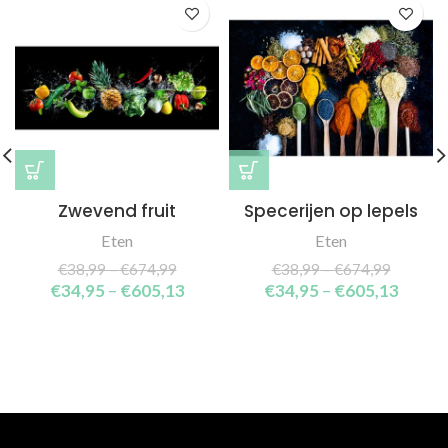
Zwevend fruit
Specerijen op lepels
Eten
Eten
€
38,99
–
€
674,99
€
38,99
–
€
674,99
€
34,95
–
€
605,13
€
34,95
–
€
605,13