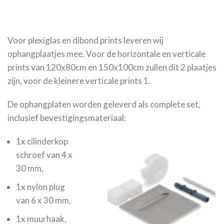
Voor plexiglas en dibond prints leveren wij
ophangplaatjes mee. Voor de horizontale en verticale
prints van 120x80cm en 150x100cm zullen dit 2 plaatjes
zijn, voor de kleinere verticale prints 1.
De ophangplaten worden geleverd als complete set,
inclusief bevestigingsmateriaal:
1x cilinderkop
schroef van 4 x
30 mm,
1x nylon plug
van 6 x 30 mm,
1x muurhaak,