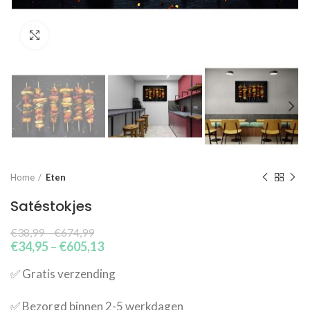
Click to enlarge
Home
Eten
Satéstokjes
€
38,99
–
€
674,99
€
34,95
–
€
605,13
✅​ Gratis verzending
✅​ Bezorgd binnen 2-5 werkdagen