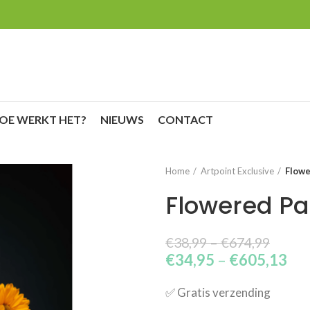
OE WERKT HET?
NIEUWS
CONTACT
Home
Artpoint Exclusive
Flowe
Flowered P
€
38,99
–
€
674,99
€
34,95
–
€
605,13
✅​ Gratis verzending