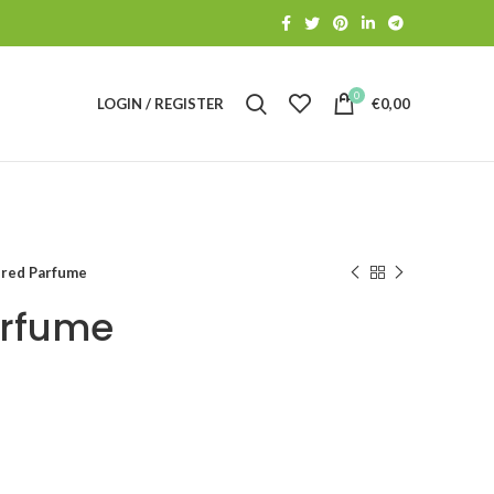
0
LOGIN / REGISTER
€
0,00
red Parfume
arfume