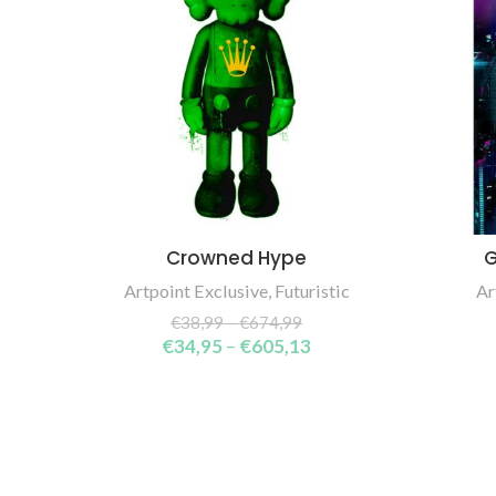
Crowned Hype
G
SELECT OPTIONS
Artpoint Exclusive
,
Futuristic
Ar
€
38,99
–
€
674,99
€
34,95
–
€
605,13