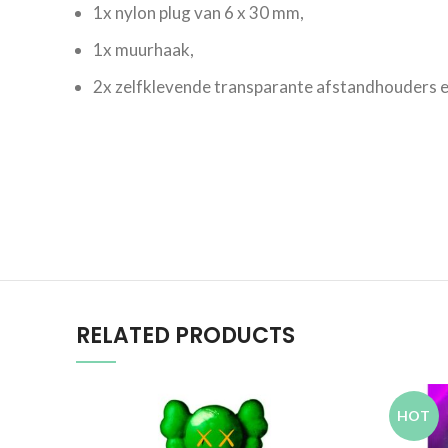
1x nylon plug van 6 x 30 mm,
1x muurhaak,
2x zelfklevende transparante afstandhouders e
RELATED PRODUCTS
HOT