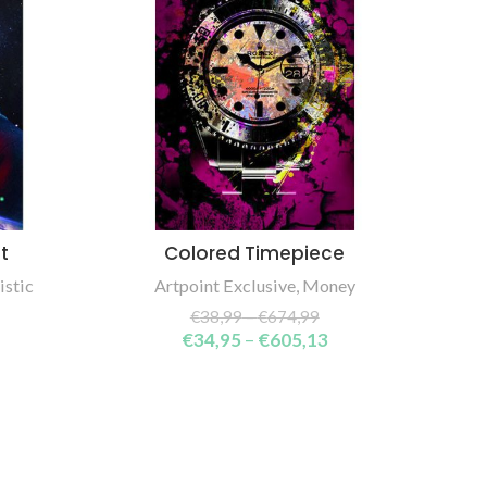
t
Colored Timepiece
SELECT OPTIONS
istic
Artpoint Exclusive
,
Money
€
38,99
–
€
674,99
€
34,95
–
€
605,13