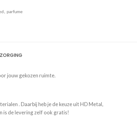
ed
,
parfume
EZORGING
oor jouw gekozen ruimte.
erialen . Daarbij heb je de keuze uit HD Metal,
is de levering zelf ook gratis!